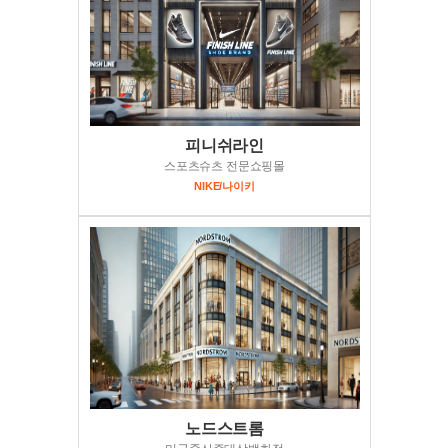
피니쉬라인
스포츠슈츠 전문쇼핑몰
NIKE/나이키
노드스트롬