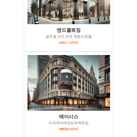
앤드클로징
글로벌 슈즈 전문 종합쇼핑몰
nike / 나이키
메이시스
미국최대매장보유백화점
NIKE/나이키