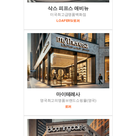
삭스 피프스 애비뉴
미국최고급명품백화점
LOAFERS/로퍼
마이테레사
영국최고의명품브랜드쇼핑몰(영국)
로퍼