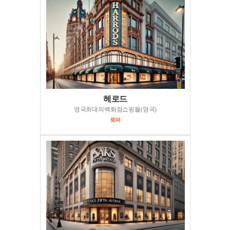
헤로드
영국최대의백화점쇼핑몰(영국)
로퍼