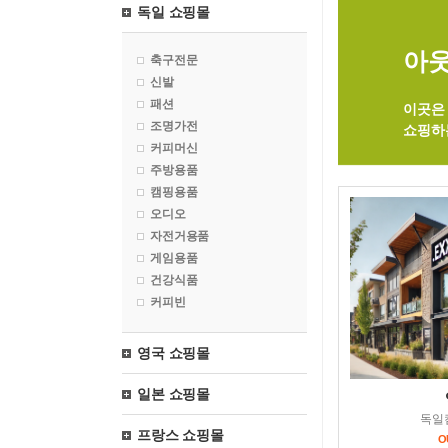
독일 쇼핑몰
아웃
축구전문
신발
패션
이곳은 
조명가전
쇼핑하
커피머신
주방용품
캠핑용품
오디오
자전거용품
게임용품
건강식품
커피빈
영국 쇼핑몰
일본 쇼핑몰
독일
프랑스 쇼핑몰
O