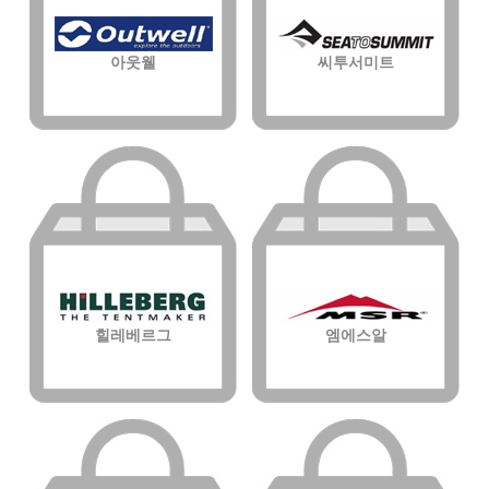
아웃웰
씨투서미트
힐레베르그
엠에스알