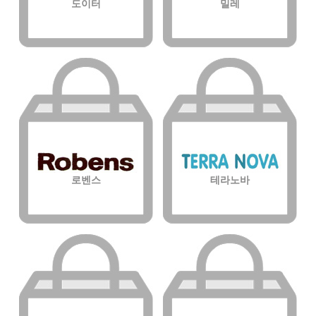
도이터
밀레
로벤스
테라노바