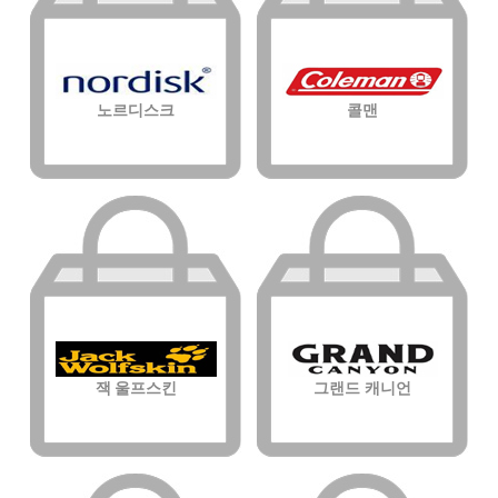
노르디스크
콜맨
잭 울프스킨
그랜드 캐니언