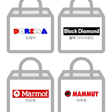
도레마
블랙 다이아몬드
마모트
마무트