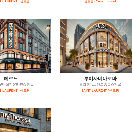
T LAURENT / 생로랑
생로랑 / Saint Laurent
헤로드
루이사비아로마
롯백화점온라인쇼핑몰
유럽명품브랜드종합쇼핑몰
T LAURENT / 생로랑
SAINT LAURENT / 생로랑