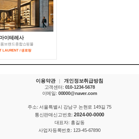
마이테레사
명품브랜드종합쇼핑몰
T LAURENT / 생로랑
이용약관
|
개인정보취급방침
고객센터:
010-1234-5678
이메일:
00000@naver.com
주소: 서울특별시 강남구 논현로 149길 75
통신판매신고번호:
2024-00-0000
대표자: 홍길동
사업자등록번호:
123-45-67890