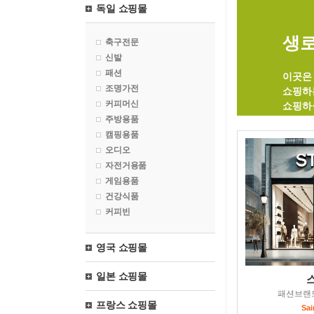
독일 쇼핑몰
생로랑
축구전문
신발
패션
이곳은 
조명가전
쇼핑하
커피머신
쇼핑하
주방용품
캠핑용품
오디오
자전거용품
게임용품
건강식품
커피빈
영국 쇼핑몰
일본 쇼핑몰
패션브랜
프랑스 쇼핑몰
Sai