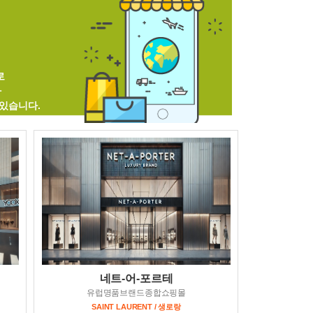
로
다
있습니다.
네트-어-포르테
유럽명품브랜드종합쇼핑몰
SAINT LAURENT / 생로랑