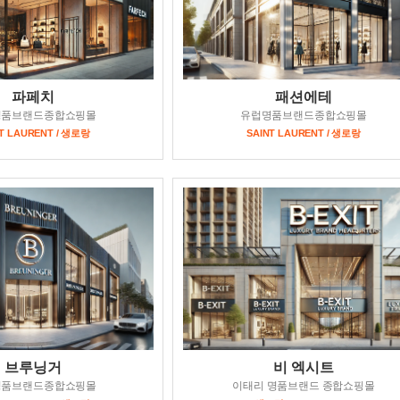
파페치
패션에테
명품브랜드종합쇼핑몰
유럽명품브랜드종합쇼핑몰
T LAURENT / 생로랑
SAINT LAURENT / 생로랑
브루닝거
비 엑시트
명품브랜드종합쇼핑몰
이태리 명품브랜드 종합쇼핑몰