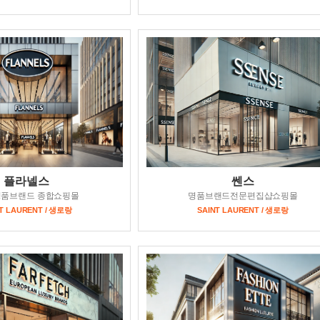
플라넬스
쎈스
명품브랜드 종합쇼핑몰
명품브랜드전문편집샵쇼핑몰
T LAURENT / 생로랑
SAINT LAURENT / 생로랑