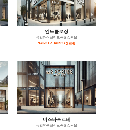
엔드클로징
유럽패션브랜드종합쇼핑몰
SAINT LAURENT / 생로랑
미스타포르테
유럽명품브랜드종합쇼핑몰