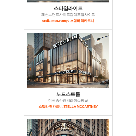
스타일라이트
패션브랜드사이트검색포탈사이트
stella mccartney / 스텔라 맥카트니
노드스트롬
미국중산층백화점쇼핑몰
스텔라 맥카트니/STELLA MCCARTNEY